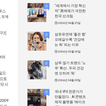
“세계에서 가장 혁신
0
푸스
적” 美매체가 극찬한
한국 선크림
 두게
2026년 06월 25일
배구조
섬유유연제 ‘좋은 향’
0
오래갈수록 ‘건강에
는 독’ 되는 이유
2026년 05월 05일
여러
샴푸 끊기 트렌드 ‘노
0
푸’ 확산…두피 건강
 일으
엔 오히려 ‘독’
켓으로
2026년 04월 09일
스닥 시
국내 VFX 전문가가
0
만들었다… AI 콘텐츠
009
제작 플랫폼 ‘에이크
이 이