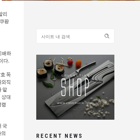
알리
 쿠팡
지배하
이다.
호 독
해외직
 알
 상대
명령
 국
사의
RECENT NEWS