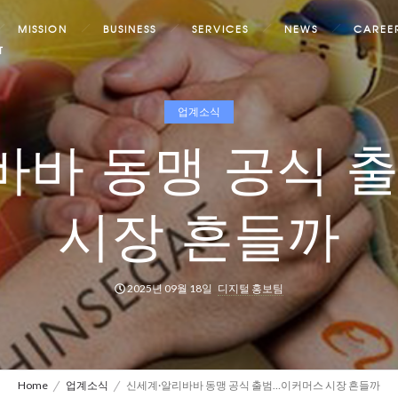
MISSION
BUSINESS
SERVICES
NEWS
CAREE
T
업계소식
바바 동맹 공식 
시장 흔들까
2025년 09월 18일
디지털 홍보팀
Home
업계소식
신세계·알리바바 동맹 공식 출범…이커머스 시장 흔들까