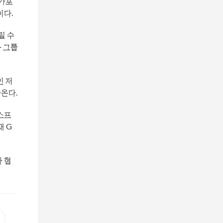
싱가포
이다.
릴 수
바 그룹
인 저
온다.
스프
재 G
 협