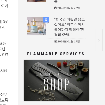
론’
의 이커
2026년 02월 26일
“한국인 머릿결 닮고
0
해 3조
싶어요” 피부 이어서
진 신
헤어까지 점령한 ‘진
격의 K뷰티’
2026년 01월 19일
 오픈
 지난
FLAMMABLE SERVICES
. 관련
 시장
 실무
있도록