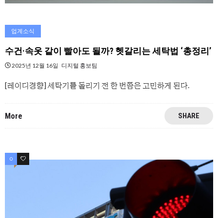
업계소식
수건·속옷 같이 빨아도 될까? 헷갈리는 세탁법 ‘총정리’
2025년 12월 16일
디지털 홍보팀
[레이디경향] 세탁기를 돌리기 전 한 번쯤은 고민하게 된다.
More
SHARE
0
0