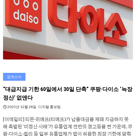
업계소식
“대급지급 기한 60일에서 30일 단축” 쿠팡·다이소 ‘늑장
정산’ 없앤다
2025년 12월 28일
디지털 홍보팀
[이데일리] 티몬·위메프(티메프)가 납품대금을 제때 지급하지 못
해 촉발된 ‘미정산 사태’가 유통업계 전반의 경고등을 켠 가운데, 쿠
팡·다이소·컬리 등 일부 유통업체가 법이 허용한 최장 기한에 맞춰