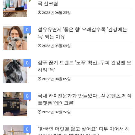
국 선크림
2026년 06월 25일
섬유유연제 ‘좋은 향’ 오래갈수록 ‘건강에는
0
독’ 되는 이유
2026년 05월 05일
샴푸 끊기 트렌드 ‘노푸’ 확산…두피 건강엔 오
0
히려 ‘독’
2026년 04월 09일
국내 VFX 전문가가 만들었다… AI 콘텐츠 제작
0
플랫폼 ‘에이크론’
2026년 02월 26일
“한국인 머릿결 닮고 싶어요” 피부 이어서 헤
0