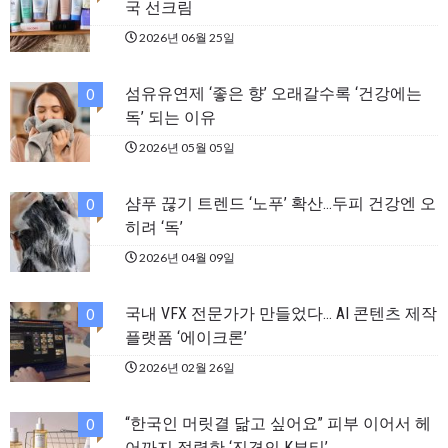
국 선크림
2026년 06월 25일
섬유유연제 ‘좋은 향’ 오래갈수록 ‘건강에는
0
독’ 되는 이유
2026년 05월 05일
샴푸 끊기 트렌드 ‘노푸’ 확산…두피 건강엔 오
0
히려 ‘독’
2026년 04월 09일
국내 VFX 전문가가 만들었다… AI 콘텐츠 제작
0
플랫폼 ‘에이크론’
2026년 02월 26일
“한국인 머릿결 닮고 싶어요” 피부 이어서 헤
0
어까지 점령한 ‘진격의 K뷰티’