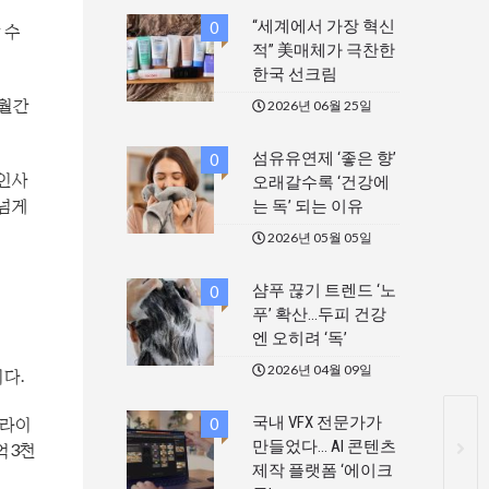
“세계에서 가장 혁신
0
 수
적” 美매체가 극찬한
한국 선크림
 월간
2026년 06월 25일
섬유유연제 ‘좋은 향’
0
 인사
오래갈수록 ‘건강에
 넘게
는 독’ 되는 이유
2026년 05월 05일
샴푸 끊기 트렌드 ‘노
0
푸’ 확산…두피 건강
엔 오히려 ‘독’
2026년 04월 09일
다.
 라이
국내 VFX 전문가가
0
만들었다… AI 콘텐츠
억3천
제작 플랫폼 ‘에이크