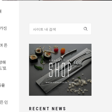
대
 가진
며 온
다양해
드’로
품을
은 인
RECENT NEWS