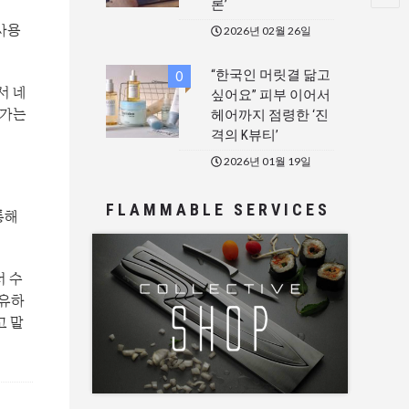
론’
사용
2026년 02월 26일
“한국인 머릿결 닮고
0
서 네
싶어요” 피부 이어서
평가는
헤어까지 점령한 ‘진
격의 K뷰티’
2026년 01월 19일
FLAMMABLE SERVICES
통해
서 수
공유하
고 말