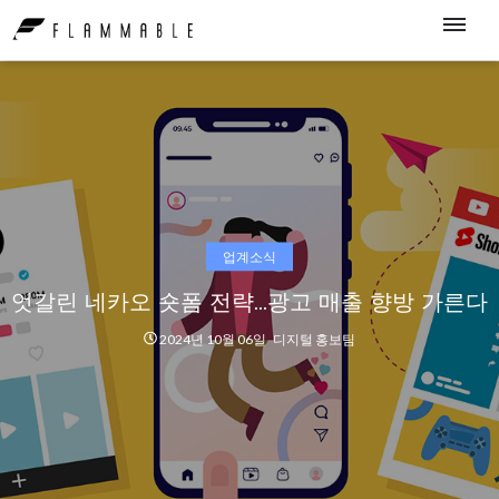
업계소식
엇갈린 네카오 숏폼 전략…광고 매출 향방 가른다
2024년 10월 06일
디지털 홍보팀