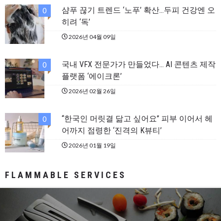
샴푸 끊기 트렌드 ‘노푸’ 확산…두피 건강엔 오
0
히려 ‘독’
2026년 04월 09일
국내 VFX 전문가가 만들었다… AI 콘텐츠 제작
0
플랫폼 ‘에이크론’
2026년 02월 26일
“한국인 머릿결 닮고 싶어요” 피부 이어서 헤
0
어까지 점령한 ‘진격의 K뷰티’
2026년 01월 19일
FLAMMABLE SERVICES