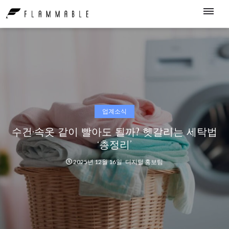
업계소식
수건·속옷 같이 빨아도 될까? 헷갈리는 세탁법
‘총정리’
2025년 12월 16일
디지털 홍보팀