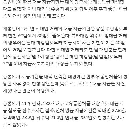
통업법)에 따른 대금 지급기한을 대폭 단축하는 개선안을 마련했
다고 밝혔다. 이번 대책은 주병기 위원장 취임 이후 추진 중인 ‘갑을
관계 개선’ 정책의 네 번째 조치다.
개정안에 따르면 직매입 거래의 대금 지급기한은 상품 수령일로부
터 현행 60일에서 30일로 줄어든다. 특약매입·위수탁·임대을 거래
의 경우에는 판매 마감일로부터 지급해야 하는 기한이 기존 40일
에서 20일로 단축된다. 다만 직매입 거래라도 한 달 매입분을 한꺼
번에 정산하는 ‘월 1회 정산’ 방식은 매입 마감일(월 말일)로부터
20일 이내 지급하도록 예외 규정을 두기로 했다.
공정위가 지급기한을 대폭 단축한 배경에는 일부 유통업체들이 정
당한 사유 없이 법정 상한선에 맞춰 의도적으로 대금 지급을 지연
해 왔다는 판단이 작용했다.
공정위가 11개 업태, 132개 대규모유통업체를 대상으로 대금 지
급 실태를 전수조사한 결과, 전체 평균 지급기간은 직매입 27.8일,
특약매입 23.2일, 위수탁 21.3일, 임대을 20.4일로 법정기한보다
크게 짧았다.