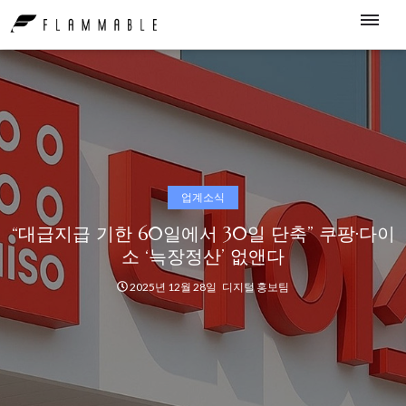
업계소식
“대급지급 기한 60일에서 30일 단축” 쿠팡·다이
소 ‘늑장정산’ 없앤다
2025년 12월 28일
디지털 홍보팀