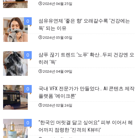
2026년 06월 25일
섬유유연제 ‘좋은 향’ 오래갈수록 ‘건강에는
0
독’ 되는 이유
2026년 05월 05일
샴푸 끊기 트렌드 ‘노푸’ 확산…두피 건강엔 오
0
히려 ‘독’
2026년 04월 09일
국내 VFX 전문가가 만들었다… AI 콘텐츠 제작
0
플랫폼 ‘에이크론’
2026년 02월 26일
“한국인 머릿결 닮고 싶어요” 피부 이어서 헤
0
어까지 점령한 ‘진격의 K뷰티’