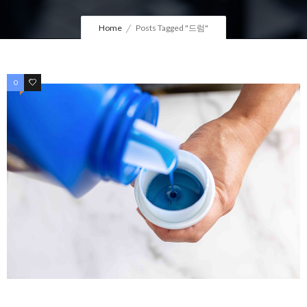
Home
Posts Tagged "드럼"
0
0