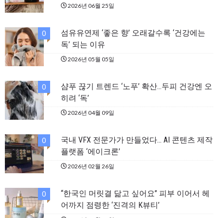
2026년 06월 25일
섬유유연제 ‘좋은 향’ 오래갈수록 ‘건강에는
0
독’ 되는 이유
2026년 05월 05일
샴푸 끊기 트렌드 ‘노푸’ 확산…두피 건강엔 오
0
히려 ‘독’
2026년 04월 09일
국내 VFX 전문가가 만들었다… AI 콘텐츠 제작
0
플랫폼 ‘에이크론’
2026년 02월 26일
“한국인 머릿결 닮고 싶어요” 피부 이어서 헤
0
어까지 점령한 ‘진격의 K뷰티’