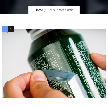
Home
Posts Tagged "라벨"
0
0