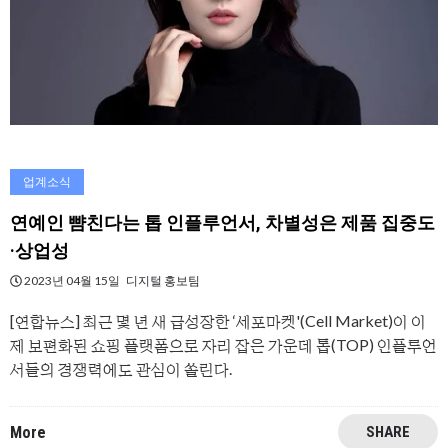
업계소식
연예인 뺨친다는 톱 인플루언서, 차별성은 제품 집중도
·상업성
2023년 04월 15일
디지털 홍보팀
[연합뉴스] 최근 몇 년 새 급성장한 ‘세포마켓'(Cell Market)이 이
제 보편화된 쇼핑 플랫폼으로 자리 잡은 가운데 톱(TOP) 인플루언
서들의 경쟁력에도 관심이 쏠린다.
More
SHARE