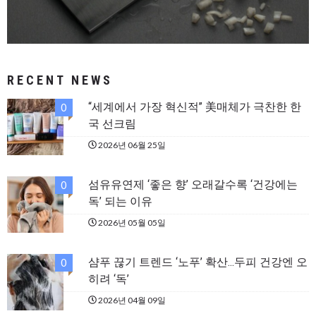
RECENT NEWS
“세계에서 가장 혁신적” 美매체가 극찬한 한
0
국 선크림
2026년 06월 25일
섬유유연제 ‘좋은 향’ 오래갈수록 ‘건강에는
0
독’ 되는 이유
2026년 05월 05일
샴푸 끊기 트렌드 ‘노푸’ 확산…두피 건강엔 오
0
히려 ‘독’
2026년 04월 09일