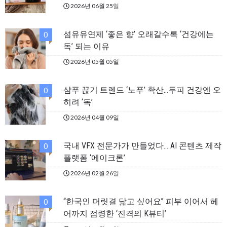
2026년 06월 25일
섬유유연제 ‘좋은 향’ 오래갈수록 ‘건강에는
0
독’ 되는 이유
2026년 05월 05일
샴푸 끊기 트렌드 ‘노푸’ 확산…두피 건강엔 오
0
히려 ‘독’
2026년 04월 09일
국내 VFX 전문가가 만들었다… AI 콘텐츠 제작
0
플랫폼 ‘에이크론’
2026년 02월 26일
“한국인 머릿결 닮고 싶어요” 피부 이어서 헤
0
어까지 점령한 ‘진격의 K뷰티’