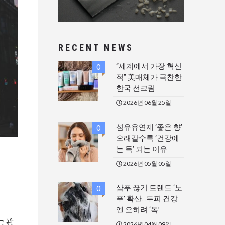
RECENT NEWS
“세계에서 가장 혁신
0
적” 美매체가 극찬한
한국 선크림
2026년 06월 25일
섬유유연제 ‘좋은 향’
0
오래갈수록 ‘건강에
는 독’ 되는 이유
2026년 05월 05일
샴푸 끊기 트렌드 ‘노
0
푸’ 확산…두피 건강
엔 오히려 ‘독’
는 관
2026년 04월 09일