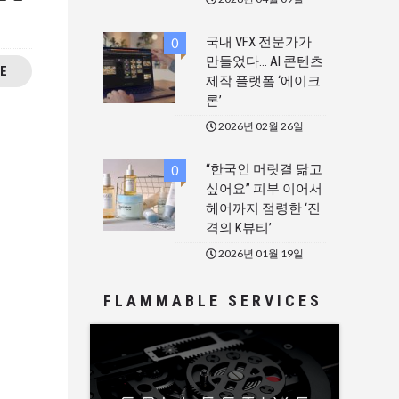
국내 VFX 전문가가
0
만들었다… AI 콘텐츠
E
제작 플랫폼 ‘에이크
론’
2026년 02월 26일
“한국인 머릿결 닮고
0
싶어요” 피부 이어서
헤어까지 점령한 ‘진
격의 K뷰티’
2026년 01월 19일
FLAMMABLE SERVICES