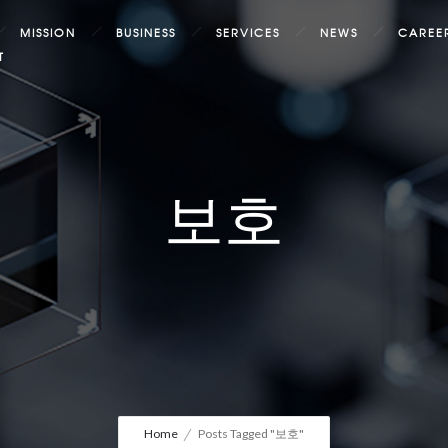
MISSION
BUSINESS
SERVICES
NEWS
CAREE
T
보호
Home
Posts Tagged "보호"