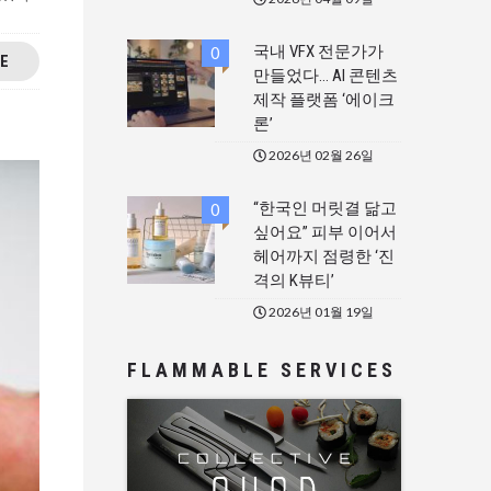
국내 VFX 전문가가
0
E
만들었다… AI 콘텐츠
제작 플랫폼 ‘에이크
론’
2026년 02월 26일
“한국인 머릿결 닮고
0
싶어요” 피부 이어서
헤어까지 점령한 ‘진
격의 K뷰티’
2026년 01월 19일
FLAMMABLE SERVICES