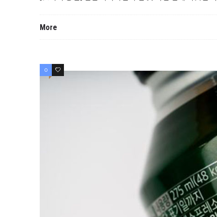
More
0
0