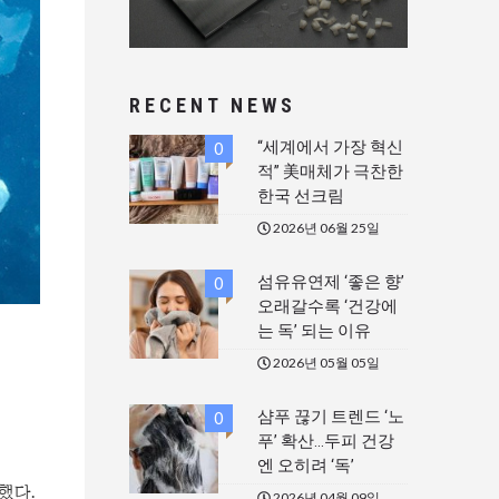
RECENT NEWS
“세계에서 가장 혁신
0
적” 美매체가 극찬한
한국 선크림
2026년 06월 25일
섬유유연제 ‘좋은 향’
0
오래갈수록 ‘건강에
는 독’ 되는 이유
2026년 05월 05일
샴푸 끊기 트렌드 ‘노
0
푸’ 확산…두피 건강
엔 오히려 ‘독’
했다.
2026년 04월 09일