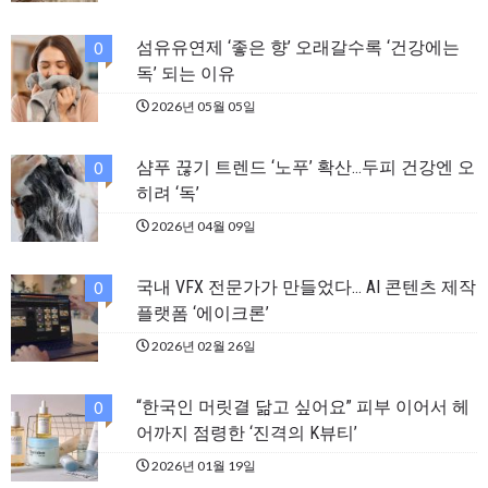
섬유유연제 ‘좋은 향’ 오래갈수록 ‘건강에는
0
독’ 되는 이유
2026년 05월 05일
샴푸 끊기 트렌드 ‘노푸’ 확산…두피 건강엔 오
0
히려 ‘독’
2026년 04월 09일
국내 VFX 전문가가 만들었다… AI 콘텐츠 제작
0
플랫폼 ‘에이크론’
2026년 02월 26일
“한국인 머릿결 닮고 싶어요” 피부 이어서 헤
0
어까지 점령한 ‘진격의 K뷰티’
2026년 01월 19일