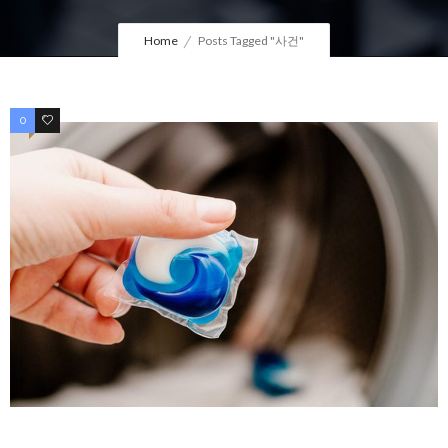
Home
Posts Tagged "사건"
0
0