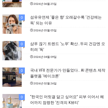
2026년 06월 25일
섬유유연제 ‘좋은 향’ 오래갈수록 ‘건강에는
0
독’ 되는 이유
2026년 05월 05일
샴푸 끊기 트렌드 ‘노푸’ 확산…두피 건강엔 오
0
히려 ‘독’
2026년 04월 09일
국내 VFX 전문가가 만들었다… AI 콘텐츠 제작
0
플랫폼 ‘에이크론’
2026년 02월 26일
“한국인 머릿결 닮고 싶어요” 피부 이어서 헤
0
어까지 점령한 ‘진격의 K뷰티’