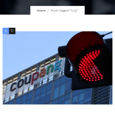
Home
Posts Tagged "사상"
0
0