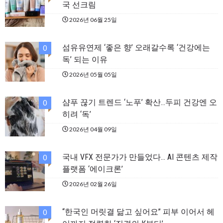
국 선크림
2026년 06월 25일
섬유유연제 ‘좋은 향’ 오래갈수록 ‘건강에는
0
독’ 되는 이유
2026년 05월 05일
샴푸 끊기 트렌드 ‘노푸’ 확산…두피 건강엔 오
0
히려 ‘독’
2026년 04월 09일
국내 VFX 전문가가 만들었다… AI 콘텐츠 제작
0
플랫폼 ‘에이크론’
2026년 02월 26일
“한국인 머릿결 닮고 싶어요” 피부 이어서 헤
0