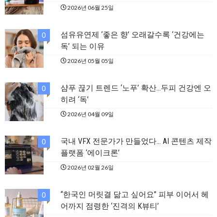
2026년 06월 25일
섬유유연제 ‘좋은 향’ 오래갈수록 ‘건강에는
0
독’ 되는 이유
2026년 05월 05일
샴푸 끊기 트렌드 ‘노푸’ 확산…두피 건강엔 오
0
히려 ‘독’
2026년 04월 09일
국내 VFX 전문가가 만들었다… AI 콘텐츠 제작
0
플랫폼 ‘에이크론’
2026년 02월 26일
“한국인 머릿결 닮고 싶어요” 피부 이어서 헤
0
어까지 점령한 ‘진격의 K뷰티’