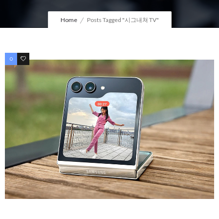
Home
Posts Tagged "시그내쳐 TV"
0
0