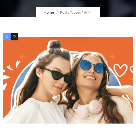
Home
Posts Tagged "중국"
0
0