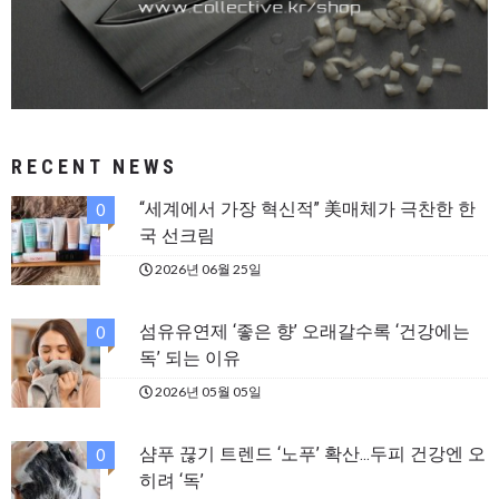
RECENT NEWS
“세계에서 가장 혁신적” 美매체가 극찬한 한
0
국 선크림
2026년 06월 25일
섬유유연제 ‘좋은 향’ 오래갈수록 ‘건강에는
0
독’ 되는 이유
2026년 05월 05일
샴푸 끊기 트렌드 ‘노푸’ 확산…두피 건강엔 오
0
히려 ‘독’