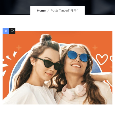
Home
Posts Tagged "테무"
0
0