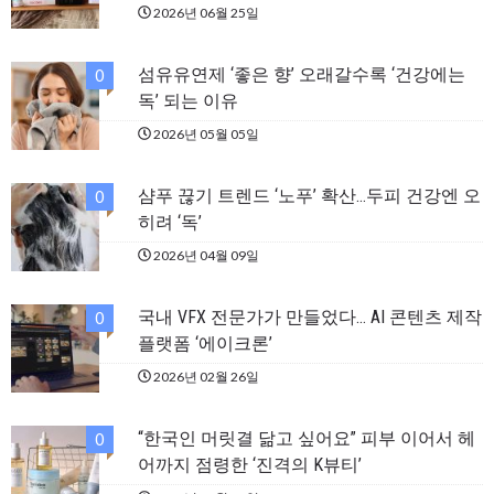
2026년 06월 25일
섬유유연제 ‘좋은 향’ 오래갈수록 ‘건강에는
0
독’ 되는 이유
2026년 05월 05일
샴푸 끊기 트렌드 ‘노푸’ 확산…두피 건강엔 오
0
히려 ‘독’
2026년 04월 09일
국내 VFX 전문가가 만들었다… AI 콘텐츠 제작
0
플랫폼 ‘에이크론’
2026년 02월 26일
“한국인 머릿결 닮고 싶어요” 피부 이어서 헤
0
어까지 점령한 ‘진격의 K뷰티’