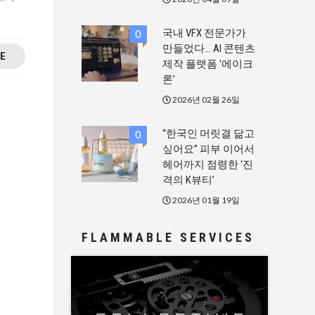
국내 VFX 전문가가
0
만들었다… AI 콘텐츠
E
제작 플랫폼 ‘에이크
론’
2026년 02월 26일
“한국인 머릿결 닮고
0
싶어요” 피부 이어서
헤어까지 점령한 ‘진
격의 K뷰티’
2026년 01월 19일
FLAMMABLE SERVICES