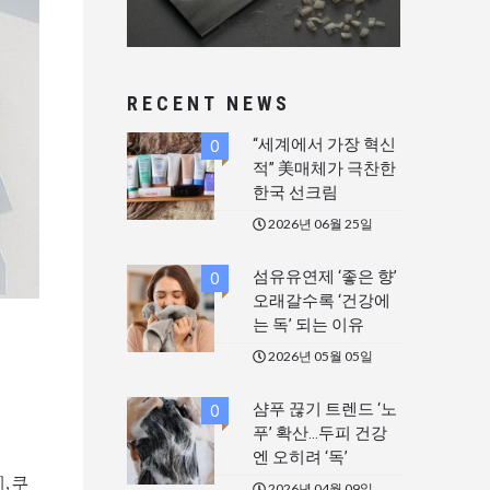
RECENT NEWS
“세계에서 가장 혁신
0
적” 美매체가 극찬한
한국 선크림
2026년 06월 25일
섬유유연제 ‘좋은 향’
0
오래갈수록 ‘건강에
는 독’ 되는 이유
2026년 05월 05일
샴푸 끊기 트렌드 ‘노
0
푸’ 확산…두피 건강
엔 오히려 ‘독’
, 쿠
2026년 04월 09일