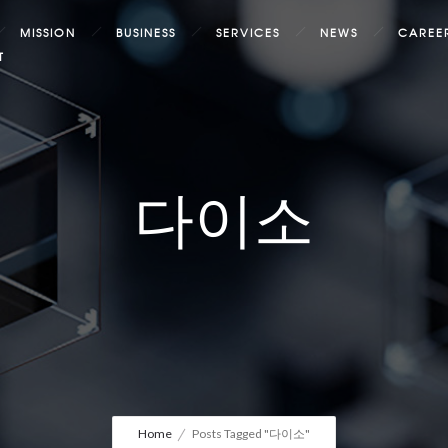
MISSION
BUSINESS
SERVICES
NEWS
CAREE
T
다이소
Home
Posts Tagged "다이소"