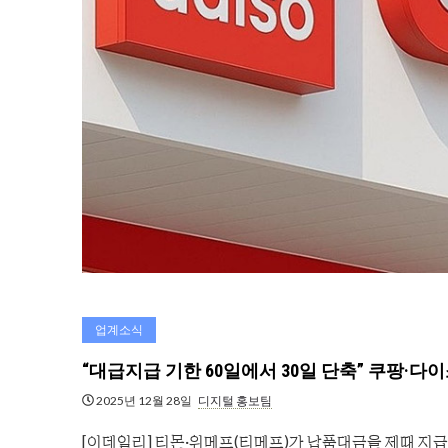
업계소식
“대급지급 기한 60일에서 30일 단축” 쿠팡·다
2025년 12월 28일
디지털 홍보팀
[이데일리] 티몬·위메프(티메프)가 납품대금을 제때 지급