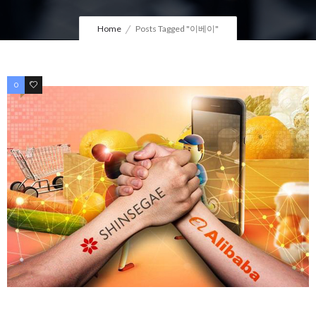
Home
Posts Tagged "이베이"
0
0