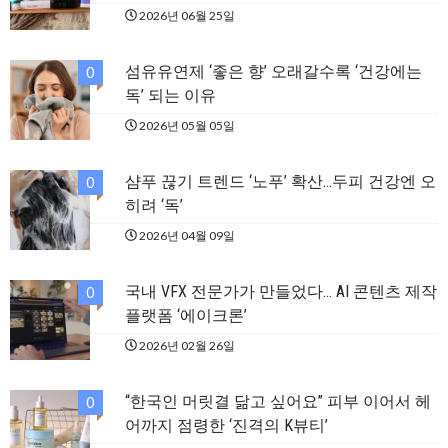
2026년 06월 25일
섬유유연제 ‘좋은 향’ 오래갈수록 ‘건강에는
0
독’ 되는 이유
2026년 05월 05일
샴푸 끊기 트렌드 ‘노푸’ 확산…두피 건강엔 오
0
히려 ‘독’
2026년 04월 09일
국내 VFX 전문가가 만들었다… AI 콘텐츠 제작
0
플랫폼 ‘에이크론’
2026년 02월 26일
“한국인 머릿결 닮고 싶어요” 피부 이어서 헤
0
어까지 점령한 ‘진격의 K뷰티’