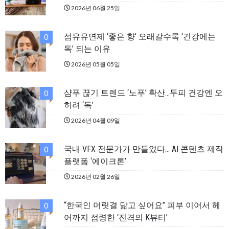
2026년 06월 25일
섬유유연제 ‘좋은 향’ 오래갈수록 ‘건강에는
0
독’ 되는 이유
2026년 05월 05일
샴푸 끊기 트렌드 ‘노푸’ 확산…두피 건강엔 오
0
히려 ‘독’
2026년 04월 09일
국내 VFX 전문가가 만들었다… AI 콘텐츠 제작
0
플랫폼 ‘에이크론’
2026년 02월 26일
“한국인 머릿결 닮고 싶어요” 피부 이어서 헤
0
어까지 점령한 ‘진격의 K뷰티’